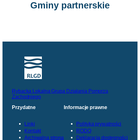
Gminy partnerskie
Rybacka Lokalna Grupa Działania Pomorza
Zachodniego
Przydatne
Informacje prawne
Linki
Polityka prywatności
Kontakt
RODO
Archiwalna strona
Deklaracja dostępności