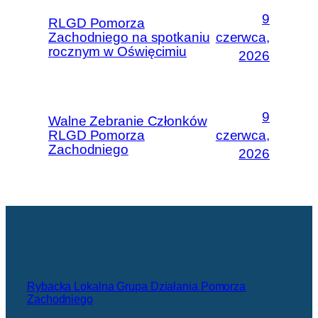
9
RLGD Pomorza
Zachodniego na spotkaniu
czerwca,
rocznym w Oświęcimiu
2026
9
Walne Zebranie Członków
RLGD Pomorza
czerwca,
Zachodniego
2026
Rybacka Lokalna Grupa Działania Pomorza
Zachodniego